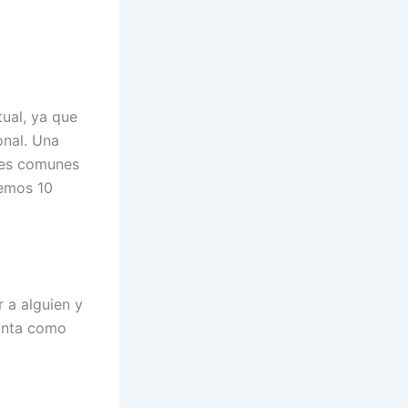
ual, ya que
onal. Una
ases comunes
remos 10
r a alguien y
gunta como