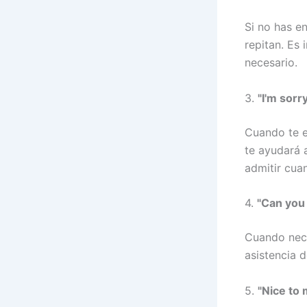
Si no has en
repitan. Es
necesario.
3.
"I'm sorr
Cuando te e
te ayudará 
admitir cua
4.
"Can you
Cuando nece
asistencia 
5.
"Nice to 