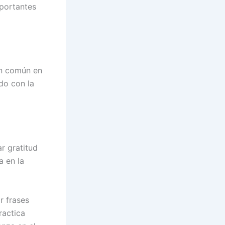
mportantes
ón común en
ado con la
r gratitud
a en la
r frases
ractica