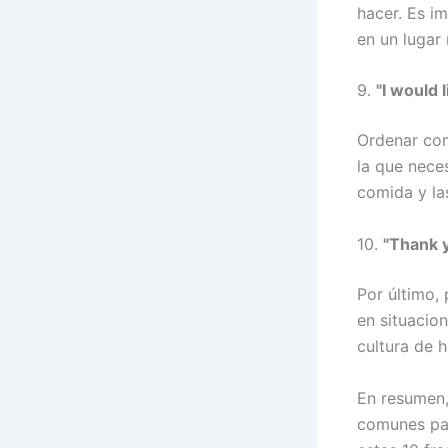
hacer. Es i
en un lugar
9.
"I would l
Ordenar com
la que neces
comida y la
10.
"Thank 
Por último,
en situacio
cultura de 
En resumen,
comunes par