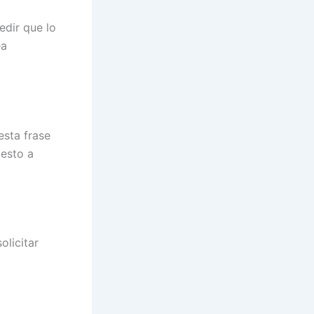
edir que lo
ea
esta frase
uesto a
olicitar