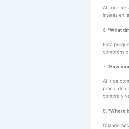
Al conocer 
interés en 
6.
"What tim
Para pregunt
comprensión
7.
"How much
Al ir de com
precio de un
compra y ve
8.
"Where i
Cuando nece