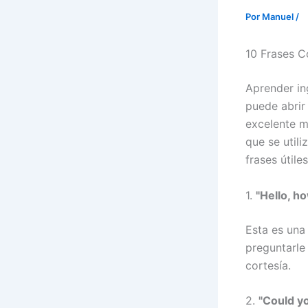
Por
Manuel
/
10 Frases C
Aprender in
puede abrir
excelente m
que se utili
frases útile
1.
"Hello, h
Esta es una 
preguntarle
cortesía.
2.
"Could yo