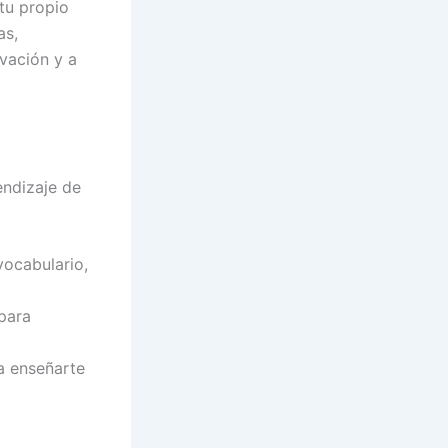
 tu propio
as,
vación y a
endizaje de
vocabulario,
 para
ra enseñarte