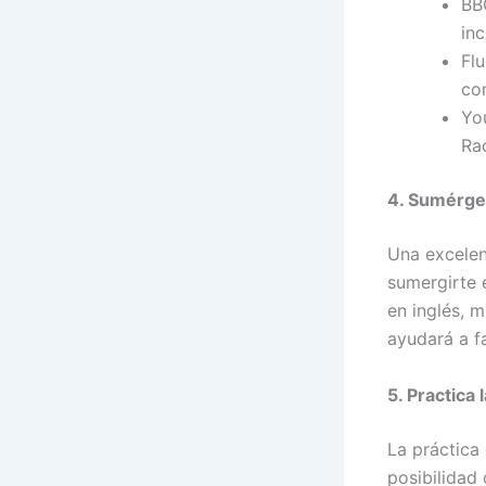
BBC
in
Flu
co
Yo
Rac
4. Sumérget
Una excelen
sumergirte 
en inglés, m
ayudará a fa
5. Practica
La práctica 
posibilidad 