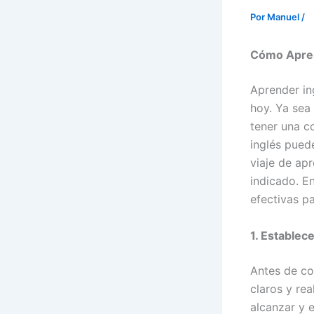
Por
Manuel
/
Cómo Aprend
Aprender in
hoy. Ya sea
tener una c
inglés pued
viaje de ap
indicado. E
efectivas p
1. Establec
Antes de co
claros y re
alcanzar y 