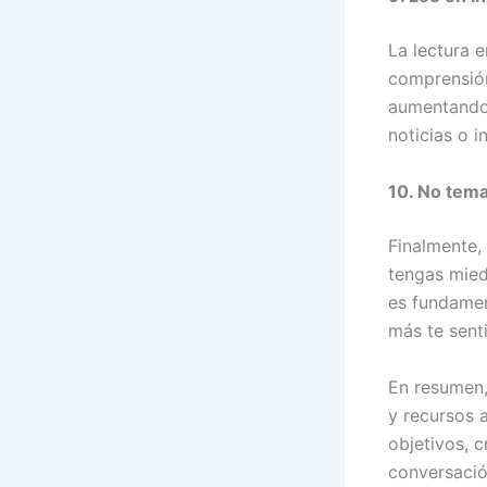
La lectura 
comprensión
aumentando g
noticias o i
10. No tema
Finalmente,
tengas miedo
es fundamen
más te sent
En resumen,
y recursos 
objetivos, c
conversació