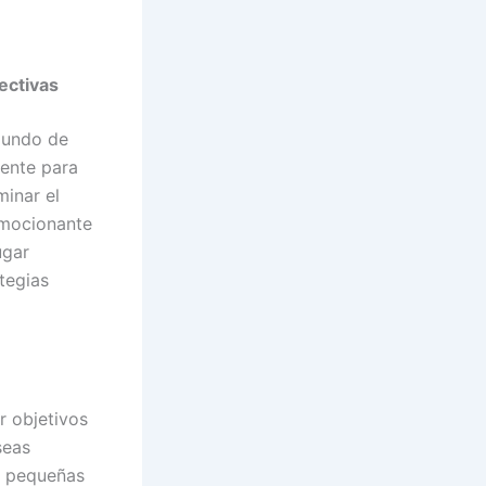
ectivas
mundo de
mente para
minar el
emocionante
ugar
tegias
r objetivos
seas
ás pequeñas