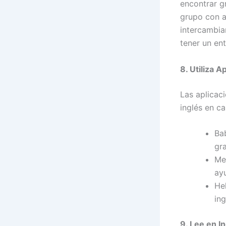
encontrar g
grupo con a
intercambia
tener un en
8. Utiliza 
Las aplicaci
inglés en c
Bab
gr
Mem
ay
He
ing
9. Lee en In