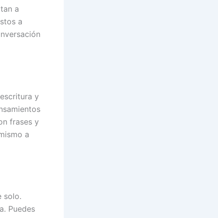
ctan a
stos a
onversación
escritura y
ensamientos
on frases y
 mismo a
 solo.
ea. Puedes