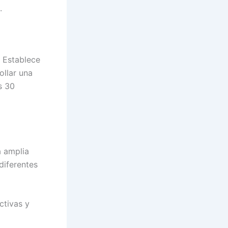
.
. Establece
ollar una
s 30
a amplia
diferentes
ctivas y