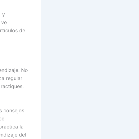
o y
 ve
rtículos de
endizaje. No
ca regular
ractiques,
s consejos
ce
practica la
ndizaje del