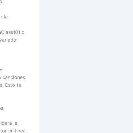
o,
r la
hClass101 o
variado.
es
ha canciones
s. Esto te
ea
idera la
tor en línea.