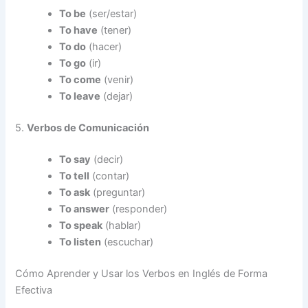
To be
(ser/estar)
To have
(tener)
To do
(hacer)
To go
(ir)
To come
(venir)
To leave
(dejar)
5.
Verbos de Comunicación
To say
(decir)
To tell
(contar)
To ask
(preguntar)
To answer
(responder)
To speak
(hablar)
To listen
(escuchar)
Cómo Aprender y Usar los Verbos en Inglés de Forma
Efectiva