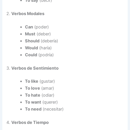
To say
(decir)
2.
Verbos Modales
Can
(poder)
Must
(deber)
Should
(debería)
Would
(haría)
Could
(podría)
3.
Verbos de Sentimiento
To like
(gustar)
To love
(amar)
To hate
(odiar)
To want
(querer)
To need
(necesitar)
4.
Verbos de Tiempo