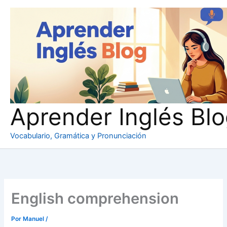
Ir
al
contenido
Aprender Inglés Bl
Vocabulario, Gramática y Pronunciación
English comprehension
Por
Manuel
/