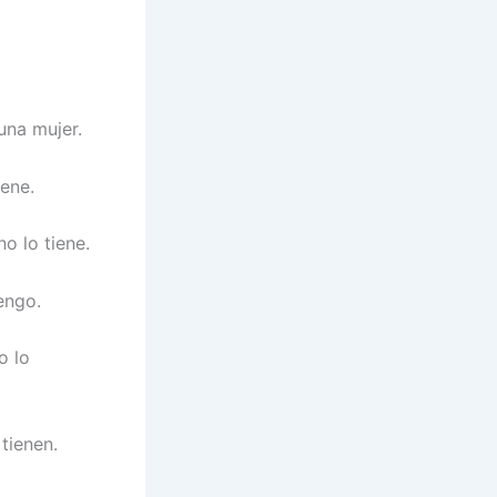
una mujer.
iene.
no lo tiene.
engo.
o lo
 tienen.