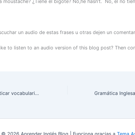
a moustache? ¿Tiene él bigote? No,he hasn’t. No, él no tien
scuchar un audio de estas frases u otras dejen un comenta
ike to listen to an audio version of this blog post? Then c
Frases para practicar vocabulario y más vocabulario en inglés
 © 2026 Aprender Inglés Blog | Funciona gracias a
Tema As