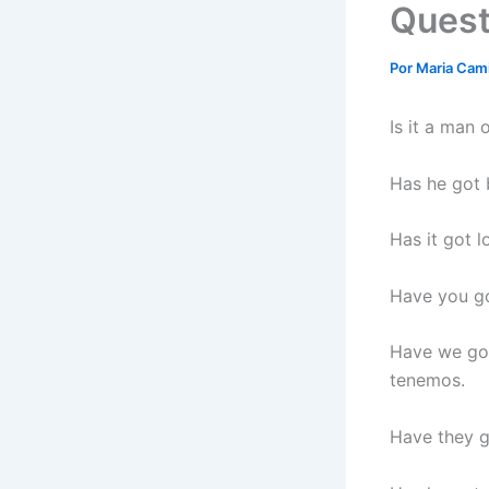
Quest
Por
Maria Cam
Is it a man
Has he got b
Has it got l
Have you got
Have we got
tenemos.
Have they go