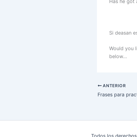
Has he got 
Si deasan e
Would you l
below…
ANTERIOR
Todos los derechos