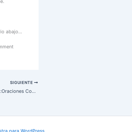
e.
rio abajo…
omment
SIGUIENTE
Gramática Inglesa:Oraciones Comparativas.
tra para WordPress