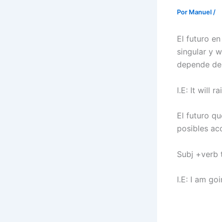
Por
Manuel
/
El futuro en
singular y 
depende de 
I.E: It will r
El futuro qu
posibles ac
Subj +verb t
I.E: I am g