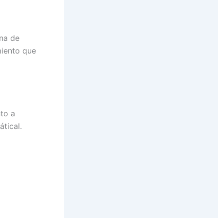
ona de
miento que
nto a
tical.