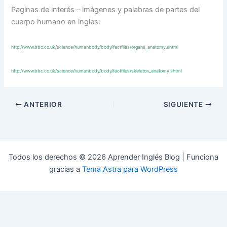
Paginas de interés – imágenes y palabras de partes del
cuerpo humano en ingles:
http://www.bbc.co.uk/science/humanbody/body/factfiles/organs_anatomy.shtml
http://www.bbc.co.uk/science/humanbody/body/factfiles/skeleton_anatomy.shtml
ANTERIOR
SIGUIENTE
Todos los derechos © 2026 Aprender Inglés Blog | Funciona
gracias a
Tema Astra para WordPress