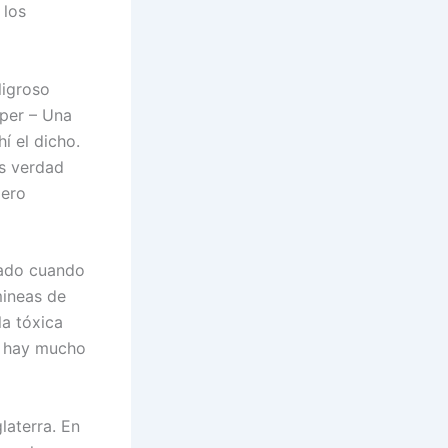
 los
ligroso
uper – Una
í el dicho.
s verdad
pero
sado cuando
mineas de
la tóxica
y hay mucho
laterra. En