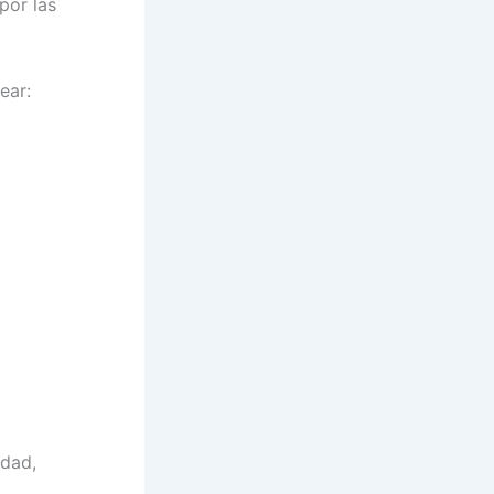
por las
ear:
idad,