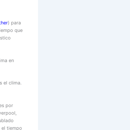
ther
) para
tiempo que
stico
ma en
 el clima.
es por
verpool,
ublado
o el tiempo