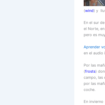
(
wind
) y llu
En el sur de
el Norte, e
pero es muy
Aprender vo
en el audio
Por las mañ
(
frosts
) don
campo, las 
por las maña
coche.
En invierno