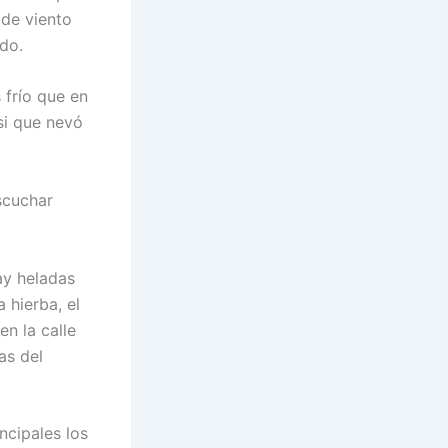
 de viento
do.
 frío que en
si que nevó
scuchar
ay heladas
 hierba, el
n la calle
as del
ncipales los