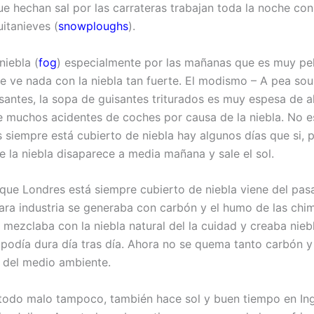
e hechan sal por las carrateras trabajan toda la noche con
itanieves (
snowploughs
).
iebla (
fog
) especialmente por las mañanas que es muy pe
e ve nada con la niebla tan fuerte. El modismo – A pea so
santes, la sopa de guisantes triturados es muy espesa de ah
 muchos acidentes de coches por causa de la niebla. No e
 siempre está cubierto de niebla hay algunos días que si, 
 la niebla disaparece a media mañana y sale el sol.
 que Londres está siempre cubierto de niebla viene del pa
para industria se generaba con carbón y el humo de las chi
 mezclaba con la niebla natural del la cuidad y creaba nieb
 podía dura día tras día. Ahora no se quema tanto carbón 
 del medio ambiente.
 todo malo tampoco, también hace sol y buen tiempo en Ing