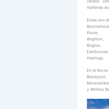
verano Juni
mañanas aun
Estas son al
Bournemout
Poole,
Brighton,
Bognor,
Eastbourne
Hastings
En el Nort
Blackpool,
Morecambe
y Whitley Ba