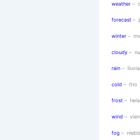
weather
– c
forecast
– p
winter
– inv
cloudy
– nu
rain
– lluvia
cold
– frio
frost
– hela
wind
– vien
fog
– niebl