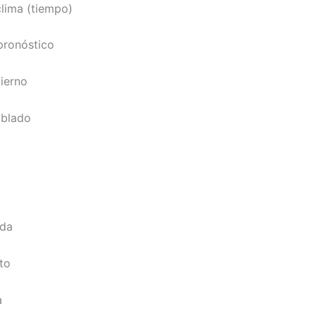
lima (tiempo)
ronóstico
ierno
blado
da
to
a