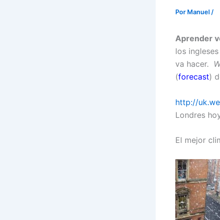
Por
Manuel
/
Aprender vo
los inglese
va hacer.
W
(
forecast
) 
http://uk.
Londres hoy
El mejor cli