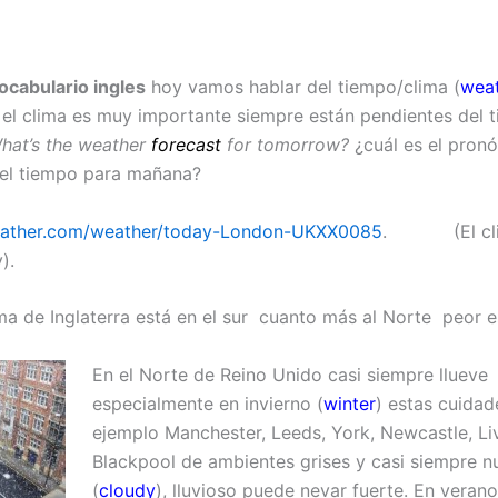
cabulario ingles
hoy vamos hablar del tiempo/clima (
wea
s el clima es muy importante siempre están pendientes del 
hat’s the weather
forecast
for tomorrow?
¿cuál es el pronó
del tiempo para mañana?
weather.com/weather/today-London-UKXX0085
. (El cli
).
ma de Inglaterra está en el sur cuanto más al Norte peor es
En el Norte de Reino Unido casi siempre llueve
especialmente en invierno (
winter
) estas cuidad
ejemplo Manchester, Leeds, York, Newcastle, Li
Blackpool de ambientes grises y casi siempre n
(
cloudy
), lluvioso puede nevar fuerte. En veran