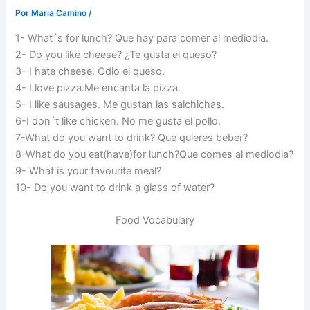
Por
Maria Camino
/
1- What´s for lunch? Que hay para comer al mediodia.
2- Do you like cheese? ¿Te gusta el queso?
3- I hate cheese. Odio el queso.
4- I love pizza.Me encanta la pizza.
5- I like sausages. Me gustan las salchichas.
6-I don´t like chicken. No me gusta el pollo.
7-What do you want to drink? Que quieres beber?
8-What do you eat(have)for lunch?Que comes al mediodia?
9- What is your favourite meal?
10- Do you want to drink a glass of water?
Food Vocabulary