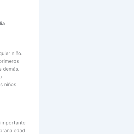
lia
uier niño.
 primeros
os demás.
u
s niños
 importante
mprana edad