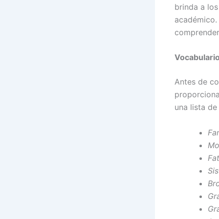
brinda a los
académico. 
comprender 
Vocabulario
Antes de co
proporciona
una lista de
Fa
Mo
Fa
Sis
Br
Gr
Gr