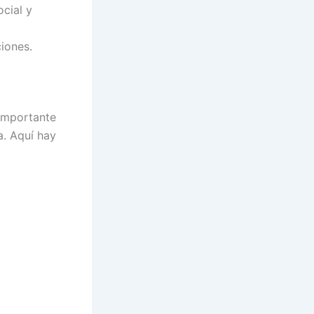
ocial y
iones.
 importante
a. Aquí hay