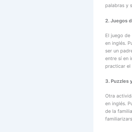
palabras y 
2. Juegos d
El juego de
en inglés. P
ser un padr
entre sí en 
practicar e
3. Puzzles
Otra activi
en inglés. 
de la famili
familiarizar