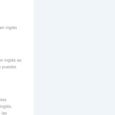
en inglés
en inglés es
e puedes
ntes
inglés.
 las