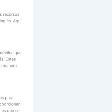
s recursos
inglés. Aquí
móviles que
és. Estas
de manera
es para
roporcionan
bles que se