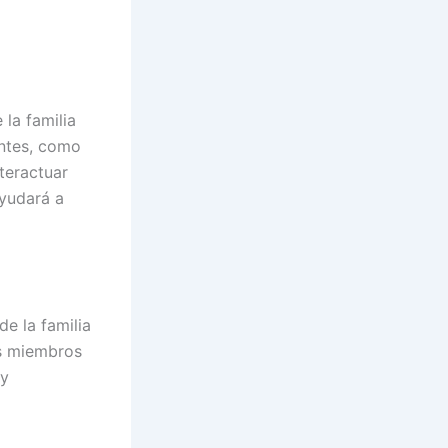
 la familia
entes, como
teractuar
ayudará a
e la familia
es miembros
 y