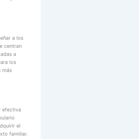
eñar a los
e centran
cadas a
ara los
a más
y efectiva
bulario
quirir el
to familiar.