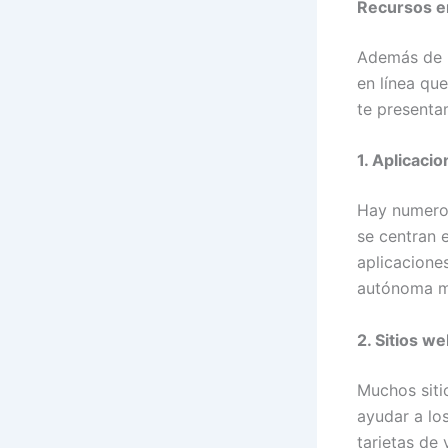
Recursos en
Además de l
en línea que
te presenta
1. Aplicaci
Hay numeros
se centran 
aplicacione
autónoma mi
2. Sitios w
Muchos siti
ayudar a los
tarjetas de 