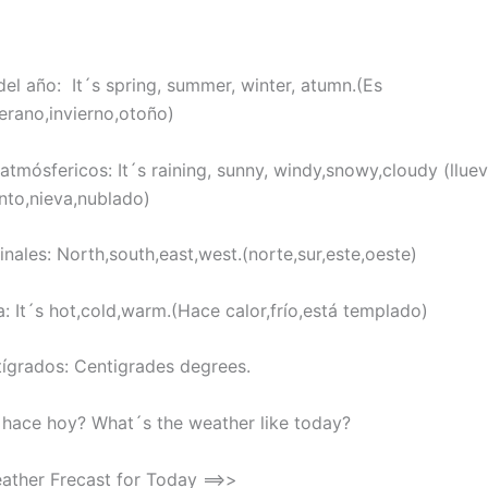
del año: It´s spring, summer, winter, atumn.(Es
erano,invierno,otoño)
tmósfericos: It´s raining, sunny, windy,snowy,cloudy (llue
ento,nieva,nublado)
nales: North,south,east,west.(norte,sur,este,oeste)
: It´s hot,cold,warm.(Hace calor,frío,está templado)
ígrados: Centigrades degrees.
hace hoy? What´s the weather like today?
ther Frecast for Today ==>>