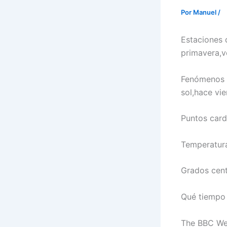
Por
Manuel
/
Estaciones 
primavera,v
Fenómenos a
sol,hace vi
Puntos cardi
Temperatura
Grados cent
Qué tiempo 
The BBC Wea