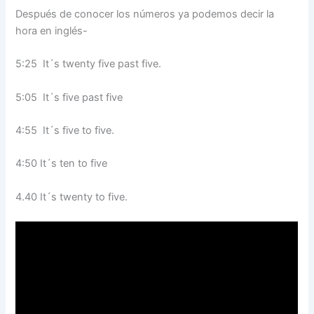
Después de conocer los números ya podemos decir la
hora en inglés-
5:25 It´s twenty five past five.
5:05 It´s five past five
4:55 It´s five to five.
4:50 It´s ten to five
4.40 It´s twenty to five.