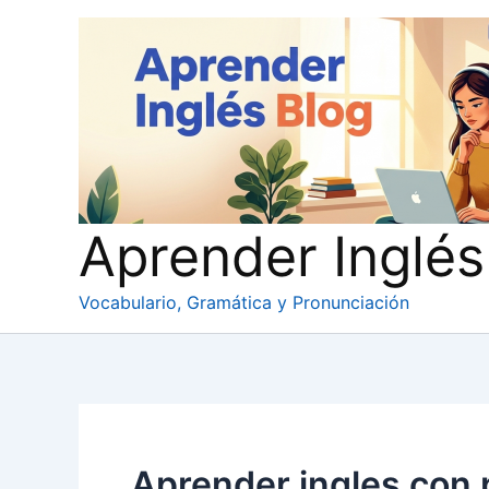
Ir
al
contenido
Aprender Inglés
Vocabulario, Gramática y Pronunciación
Aprender ingles con