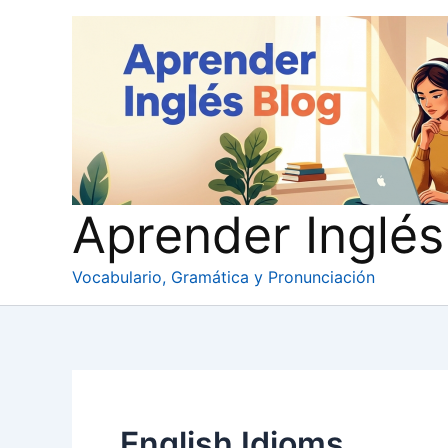
Ir
al
contenido
Aprender Inglés
Vocabulario, Gramática y Pronunciación
English Idioms.