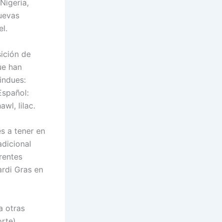
Nigeria,
nuevas
l.
sición de
ue han
indues:
Español:
awl, lilac.
s a tener en
adicional
rentes
ardi Gras en
a otras
rte).