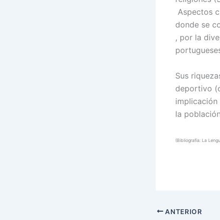
Aspectos cu
donde se co
, por la div
portugueses
Sus riquezas
deportivo (
implicación
la población
(Bibliografía: La Leng
ANTERIOR