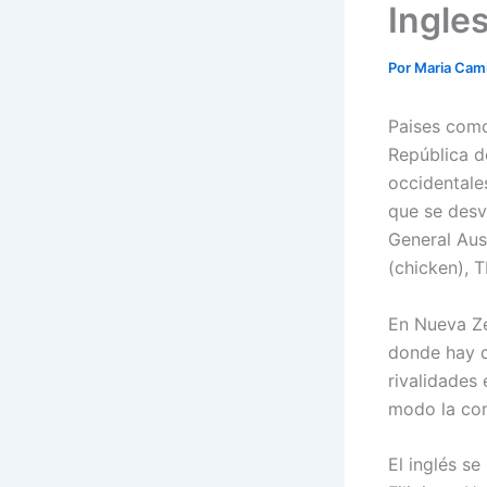
Ingle
Por
Maria Cam
Paises como 
República d
occidentale
que se desv
General Aus
(chicken), T
En Nueva Ze
donde hay d
rivalidades 
modo la com
El inglés se