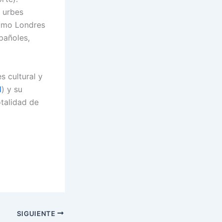
 urbes
como Londres
spañoles,
s cultural y
l
) y su
otalidad de
SIGUIENTE