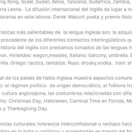
ong Kong, Israel, Sudan, Kenia, Tanzania, Sudafrica, Zambia, 
rra Leona. La difusión internacional del inglés da lugar a 
literarias en este idioma. Derek Walcott poeta y premio Nobe
ísticas más salientables de la lengua inglesa son: la adqui
 procedente de los diferentes contactos interlingüísticos q
 historia del inglés con prestamos tomados de las lenguas h
on. Holandes: wagon,measles, Italiano: balcony, umbrella. 
nilla. Griego: tactics, tantalize. Ruso: drosky,vodka. Irani: sh
ial de los paises de habla inglesa muestra aspectos comune
: el régimen político de origen democrático, el folklore tr
a cultura anglosajona, las costumbres relacionadas con dife
 año: Christmas Day, Halloween, Carnival Time en Florida, M
 y Thanksgiving Day.
ncias culturales: tolerancia interconfesional o rechazo haci
Sikhs en la India y católicos y protestantes en Irlanda del No