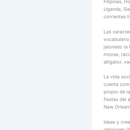
Filipinas, H
Uganda, Sie
corrientes 
Las caracter
vocabulario
jalonado la
moose, raco
alligator, va
La vida soc
cuenta como
propio de l
fiestas del
New Orleans
Ideas y cree
religiones (