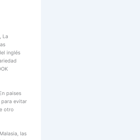
, La
ias
el inglés
ariedad
HOOK
En paises
para evitar
e otro
Malasia, las