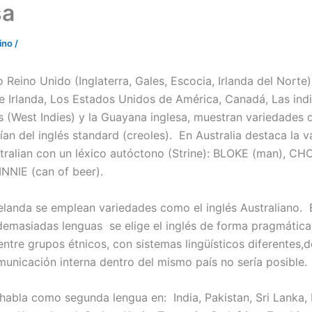
sa
ino
/
Reino Unido (Inglaterra, Gales, Escocia, Irlanda del Norte)
e Irlanda, Los Estados Unidos de América, Canadá, Las ind
s (West Indies) y la Guayana inglesa, muestran variedades d
ían del inglés standard (creoles). En Australia destaca la v
tralian con un léxico autóctono (Strine): BLOKE (man), C
INNIE (can of beer).
landa se emplean variedades como el inglés Australiano. 
emasiadas lenguas se elige el inglés de forma pragmática 
entre grupos étnicos, con sistemas lingüísticos diferentes,d
unicación interna dentro del mismo país no sería posible.
 habla como segunda lengua en: India, Pakistan, Sri Lanka, 