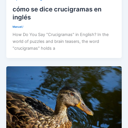
cómo se dice crucigramas en
inglés
Manuel
/
How Do You Say "Crucigramas" in English? In the
world of puzzles and brain teasers, the word
"crucigramas" holds a