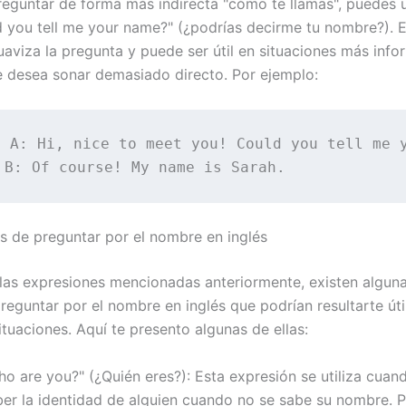
reguntar de forma más indirecta "cómo te llamas", puedes ut
d you tell me your name?" (¿podrías decirme tu nombre?). 
uaviza la pregunta y puede ser útil en situaciones más info
 desea sonar demasiado directo. Por ejemplo:
 A: Hi, nice to meet you! Could you tell me y
s de preguntar por el nombre en inglés
as expresiones mencionadas anteriormente, existen alguna
reguntar por el nombre en inglés que podrían resultarte úti
ituaciones. Aquí te presento algunas de ellas:
ho are you?" (¿Quién eres?): Esta expresión se utiliza cuan
ber la identidad de alguien cuando no se sabe su nombre. P