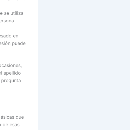
.
 se utiliza
ersona
resado en
resión puede
ocasiones,
l apellido
a pregunta
básicas que
a de esas