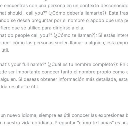
 te encuentras con una persona en un contexto desconocido
at should I call you?" (¿Cómo debería llamarte?): Esta frase
ando se desea preguntar por el nombre o apodo que una p
fiere que se utilice para dirigirse a ella.
hat do people call you?" (¿Cómo te llaman?): Si estás inte
nocer cómo las personas suelen llamar a alguien, esta exp
 útil.
hat's your full name?" (¿Cuál es tu nombre completo?): En 
ede ser importante conocer tanto el nombre propio como e
 alguien. Si deseas obtener información más detallada, est
ría resultarte útil.
 un nuevo idioma, siempre es útil conocer las expresiones 
en nuestra vida cotidiana. Preguntar "cómo te llamas" es un