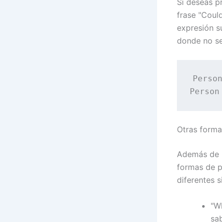
Si deseas p
frase "Coul
expresión s
donde no se
Person
Otras forma
Además de l
formas de p
diferentes s
"W
sa