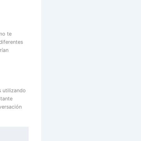
mo te
diferentes
rían
 utilizando
stante
versación