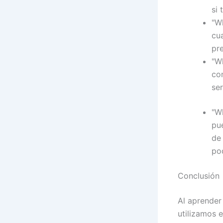
si
"Wh
cu
pre
"W
co
ser
"W
pu
de
pod
Conclusión
Al aprender
utilizamos 