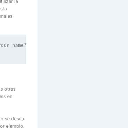
ilizar la
Esta
rmales
our name?

s otras
les en
do se desea
or ejemplo,