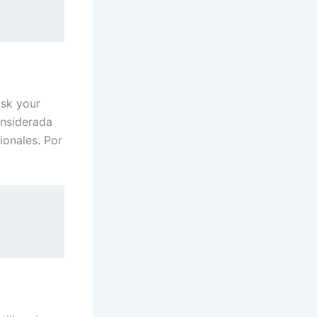
ask your
onsiderada
ionales. Por