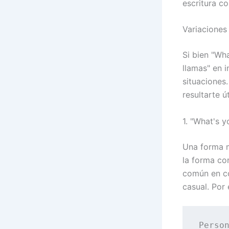
escritura co
Variaciones
Si bien "Wh
llamas" en i
situaciones
resultarte út
1. "What's 
Una forma m
la forma con
común en co
casual. Por
Person