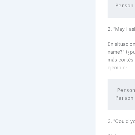
2. "May I a
En situacio
name?" (¿pu
más cortés 
ejemplo:
Person
3. "Could y