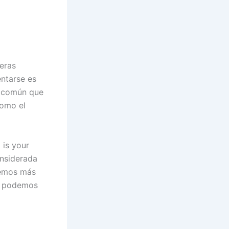
eras
ntarse es
s común que
como el
 is your
onsiderada
remos más
ue podemos